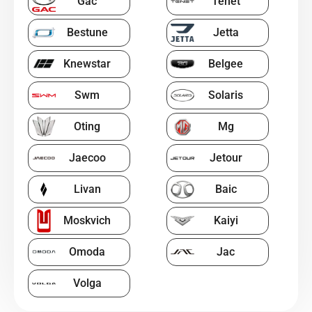
Gac
Tenet
Bestune
Jetta
Knewstar
Belgee
Swm
Solaris
Oting
Mg
Jaecoo
Jetour
Livan
Baic
Moskvich
Kaiyi
Omoda
Jac
Volga