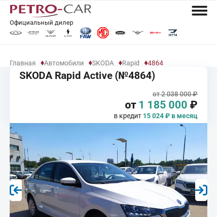
Официальный дилер
Главная
Автомобили
SKODA
Rapid
4864
SKODA Rapid Active (№4864)
от 2 038 000 ₽
от
1 185 000
₽
в кредит
15 024 ₽ в месяц