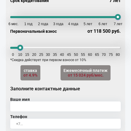
7 лет
Срок кредитования
6 мес.
1 год
2 года
3 года
4 года
5 лет
6 лет
7 лет
от 118 500 руб.
Первоначальный взнос
0
10
15
20
25
30
35
40
45
50
55
60
65
70
75
80
*Скидка действует при первом взносе от 10%
ставка
Ежемесячный платеж
от 4.9%
от 15 024 руб/мес.
Заполните контактные данные
Ваше имя
Телефон