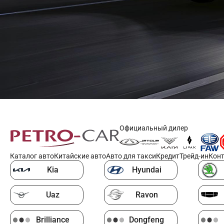
Официальный дилер
Каталог авто
Китайские авто
Авто для такси
Кредит
Трейд-ин
Кон
Kia
Hyundai
Uaz
Ravon
Brilliance
Dongfeng