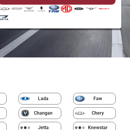
Lada
Faw
Changan
Chery
Jetta
Knewstar