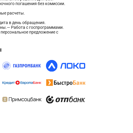
рочного погашения без комиссии.
ные расчеты.
дита в день обращения.
ины.
— Работа с госпрограммами.
е персональное предложение с
ы