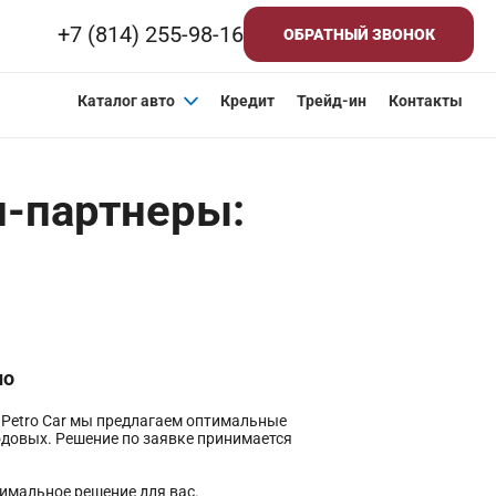
+7 (814) 255-98-16
ОБРАТНЫЙ ЗВОНОК
Каталог авто
Кредит
Трейд-ин
Контакты
и-партнеры:
но
е Petro Car мы предлагаем оптимальные
довых. Решение по заявке принимается
имальное решение для вас.