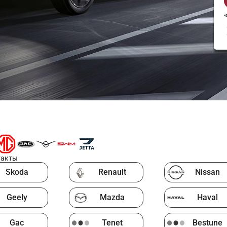
такты
Skoda
Renault
Nissan
Geely
Mazda
Haval
Gac
Tenet
Bestune