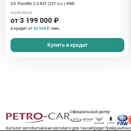
GX Traveller 2.0 8AT (231 л.с.) 4WD
4 549 000 ₽
от 3 199 000 ₽
в кредит от
40 558 ₽
/мес.
Купить в кредит
Официальный дилер
Каталог авто
Китайские авто
Авто для такси
Кредит
Трейд-ин
Кон