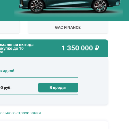
GAC FINANCE
имальная выгода
1 350 000
₽
окупке до
10
та
скидкой
00 руб.
В кредит
ательного страхования