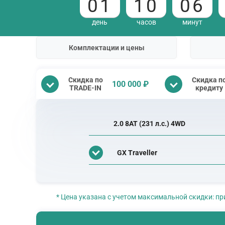
01
10
06
день
часов
минут
Комплектации и цены
Скидка по
Скидка п
100 000 ₽
TRADE-IN
кредиту
2.0 8AT (231 л.с.) 4WD
GX Traveller
* Цена указана с учетом максимальной скидки: пр