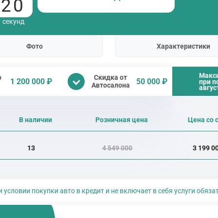
19
секунд
Фото
Характеристики
Макс
о
Скидка от
1 200 000 ₽
50 000 ₽
при п
Автосалона
авгус
В наличии
Розничная цена
Цена со 
13
4 549 000
3 199 0
и условии покупки авто в кредит и не включает в себя услуги обяз