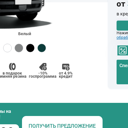
от
в кр
Нажим
Белый
обраб
Спе
в подарок
-10%
от 4.9%
зимняя резина
госпрограмма
кредит
ны на
!
ПОЛУЧИТЬ ПРЕДЛОЖЕНИЕ