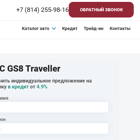
+7 (814) 255-98-16
ОБРАТНЫЙ ЗВОНОК
Каталог авто
Кредит
Трейд-ин
Контакты
C GS8 Traveller
чить индивидуальное предложение на
пку
в кредит
от
4.9%
 имя
фон