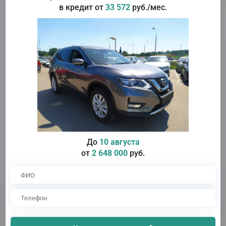
дополнительной скидкой.
в кредит от
33 572
руб./мес.
Выгодно
Благодаря данной программе мы предлагаем низкие
ставки по автокредиту от 4.9%, минимальные
ежемесячные платежи и снижение общей стоимости
владения авто.
Доступно
Программа является максимально доступной, так как
возможно получение кредита без первоначального
взноса.
Удобно
Доступно предварительное рассмотрение онлайн. Вам не
обязательно куда-то ехать, просто заполните заявку на
сайте, и кредитный специалист свяжется с Вами.
Быстро
До
10 августа
Рассмотрение заявки не займет много времени, в среднем
данная процедура занимает от 30 минут до часа!
от
2 648 000
руб.
Горячее предложение!
Выберите Свой Автомобиль