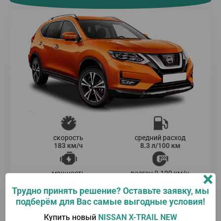
скорость
средний расход
183 км/ч
8.3 л/100 км
×
мощность
разгон 0-100 км/ч
144 л.с.
11.1 сек.
Трудно принять решение? Оставьте заявку, мы
NISSAN Finance
подберём для Вас самые выгодные условия!
– это гибкая система кредитования,
которая дает возможность приобрести автомобили
NISSAN в кредит по самым выгодным условия с
Купить новый
NISSAN X-TRAIL NEW