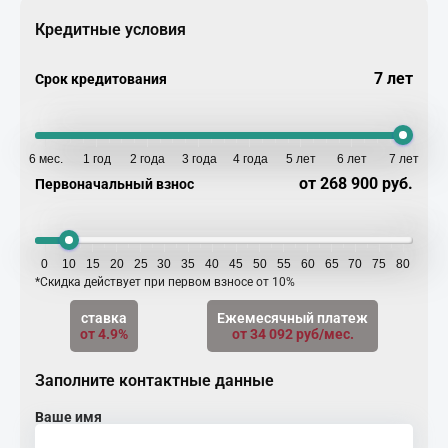
Кредитные условия
7 лет
Срок кредитования
6 мес.
1 год
2 года
3 года
4 года
5 лет
6 лет
7 лет
от 268 900 руб.
Первоначальный взнос
0
10
15
20
25
30
35
40
45
50
55
60
65
70
75
80
*Скидка действует при первом взносе от 10%
ставка
Ежемесячный платеж
от 4.9%
от 34 092 руб/мес.
Заполните контактные данные
Ваше имя