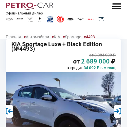
Официальный дилер
Главная
Автомобили
KIA
Sportage
4493
KIA Sportage Luxe + Black Edition
(№4493)
от 3 384 000 ₽
от
2 689 000
₽
в кредит
34 092 ₽ в месяц