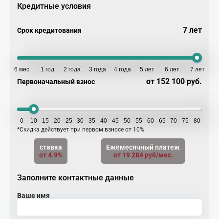
Кредитные условия
7 лет
Срок кредитования
6 мес.
1 год
2 года
3 года
4 года
5 лет
6 лет
7 лет
от 152 100 руб.
Первоначальный взнос
0
10
15
20
25
30
35
40
45
50
55
60
65
70
75
80
*Скидка действует при первом взносе от 10%
ставка
Ежемесячный платеж
от 4.9%
от 19 284 руб/мес.
Заполните контактные данные
Ваше имя