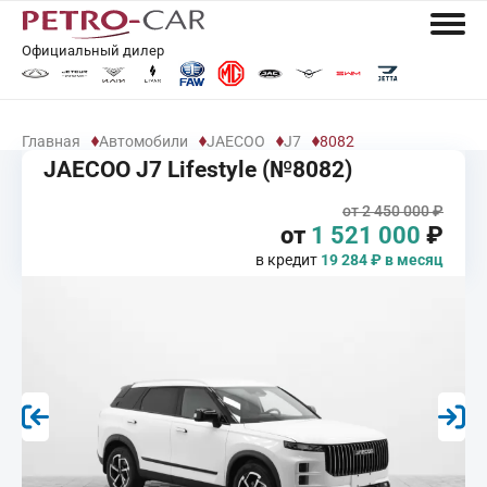
Официальный дилер
Главная
Автомобили
JAECOO
J7
8082
JAECOO J7 Lifestyle (№8082)
от 2 450 000 ₽
от
1 521 000
₽
в кредит
19 284 ₽ в месяц